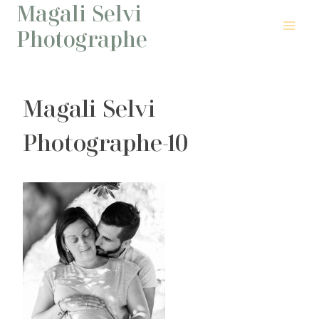
Magali Selvi
Aller
au
Photographe
contenu
Magali Selvi
Photographe-10