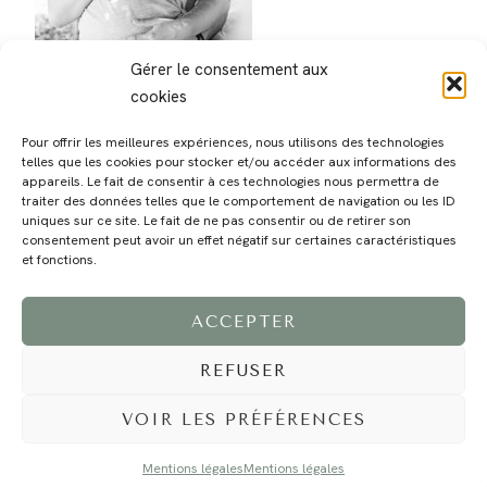
Gérer le consentement aux
cookies
Pour offrir les meilleures expériences, nous utilisons des technologies
telles que les cookies pour stocker et/ou accéder aux informations des
appareils. Le fait de consentir à ces technologies nous permettra de
traiter des données telles que le comportement de navigation ou les ID
uniques sur ce site. Le fait de ne pas consentir ou de retirer son
consentement peut avoir un effet négatif sur certaines caractéristiques
MAGALI
PRESTATIONS
YOGA
VOYAGE
BLOG
CONTACT
et fonctions.
ACCEPTER
REFUSER
VOIR LES PRÉFÉRENCES
Mentions légales
Mentions légales
©2024 EI Magali Selvi - Photographe Famille et Mariage - Nice - Côte d'Azur -
Mentions Légales
-
Tous droits réservés - Webdesign :
Caroline Liabot
- Hébergement :
Azur Média